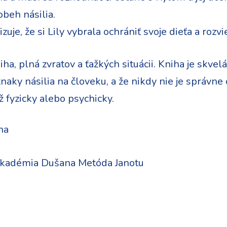
beh násilia.
uje, že si Lily vybrala ochrániť svoje dieťa a rozvi
ha, plná zvratov a ťažkých situácii. Kniha je skvelá
ky násilia na človeku, a že nikdy nie je správne o
ž fyzicky alebo psychicky.
na
kadémia Dušana Metóda Janotu