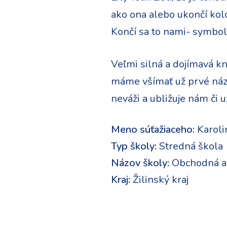
ako ona alebo ukončí kolo
Končí sa to nami- symboliz
Veľmi silná a dojímavá kni
máme všímať už prvé názna
neváži a ubližuje nám či u
Meno súťažiaceho:
Karoli
Typ školy:
Stredná škola
Názov školy:
Obchodná a
Kraj:
Žilinský kraj