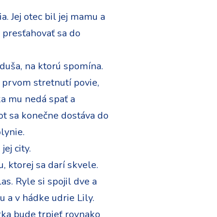
. Jej otec bil jej mamu a
a presťahovať sa do
á duša, na ktorú spomína.
 prvom stretnutí povie,
ska mu nedá spať a
ivot sa konečne dostáva do
lynie.
ej city.
, ktorej sa darí skvele.
as. Ryle si spojil dve a
lu a v hádke udrie Lily.
érka bude trpieť rovnako