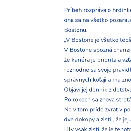
Príbeh rozpráva o hrdinke 
ona sa na všetko pozeral
Bostonu.
„V Bostone je všetko lepš
V Bostone spozná charizm
že kariéra je priorita a 
rozhodne sa svoje pravidla
správnych koľaji a ma znov
Objaví jej dennik z detstva
Po rokoch sa znova stretáv
No v tom príde zvrat v pod
dve dokopy a zistil, že jej
Lily vsak zistí, že je teh