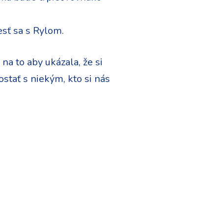
esť sa s Rylom.
 na to aby ukázala, že si
stať s niekým, kto si nás