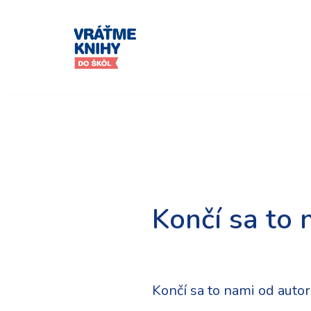
Preskočiť
na
obsah
Končí sa to 
Končí sa to nami od auto