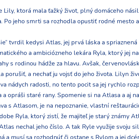
Lily, ktorá mala ťažký život, plný domáceho násilia
a. Po jeho smrti sa rozhodla opustiť rodné mesto 
ie“ tvrdil kedysi Atlas, jej prvá láska a spriaznen
atického a ambiciózneho lekára Ryla, ktorý jej na
vzťahy s rodinou hádže za hlavu. Avšak, červenovlá
 porušiť, a nechať ju vojsť do jeho života. Lilyn ž
a nádych radosti, no tento pocit sa jej rychlo rozp
 a opráši staré rany. Spomenie si na Atlasa a aj na j
a s Atlasom, je na nepoznanie, vlastní reštauráciu
obe Ryla, ktorý zistí, že majiteľ je starý známy Atl
 Atlas nechal jeho číslo. A tak Ryle využije svoju si
otná a musí sa rozhodnúť či ostane s Rylom a jej dc