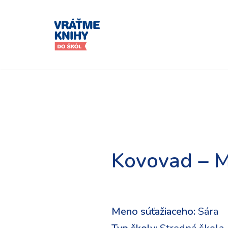
Preskočiť
na
obsah
Kovovad – M
Meno súťažiaceho:
Sára