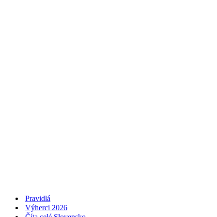
Pravidlá
Výherci 2026
Číta celé Slovensko