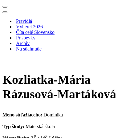
Menu
navigácie
Menu
navigácie
Pravidlá
Výherci 2026
Číta celé Slovensko
Príspevky
Archív
Na stiahnutie
Kozliatka-Mária
Rázusová-Martáková
Meno súťažiaceho:
Dominika
Typ školy:
Materská škola