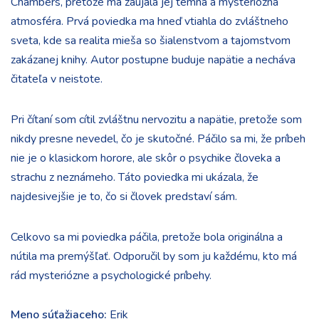
Chambers, pretože ma zaujala jej temná a mysteriózna
atmosféra. Prvá poviedka ma hneď vtiahla do zvláštneho
sveta, kde sa realita mieša so šialenstvom a tajomstvom
zakázanej knihy. Autor postupne buduje napätie a necháva
čitateľa v neistote.
Pri čítaní som cítil zvláštnu nervozitu a napätie, pretože som
nikdy presne nevedel, čo je skutočné. Páčilo sa mi, že príbeh
nie je o klasickom horore, ale skôr o psychike človeka a
strachu z neznámeho. Táto poviedka mi ukázala, že
najdesivejšie je to, čo si človek predstaví sám.
Celkovo sa mi poviedka páčila, pretože bola originálna a
nútila ma premýšľať. Odporučil by som ju každému, kto má
rád mysteriózne a psychologické príbehy.
Meno súťažiaceho:
Erik