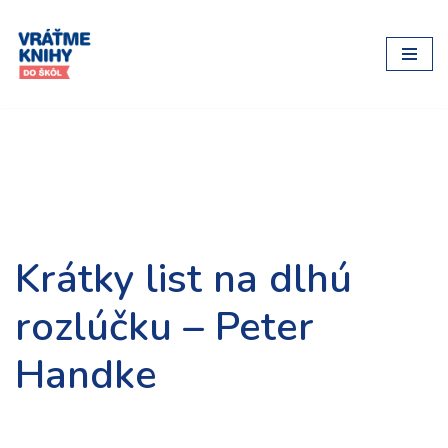
Preskočiť
na
obsah
Krátky list na dlhú
rozlúčku – Peter
Handke