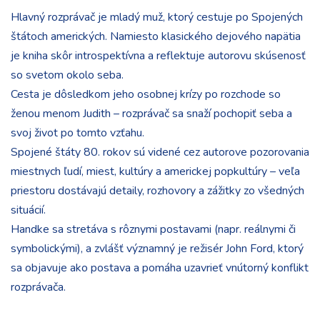
Hlavný rozprávač je mladý muž, ktorý cestuje po Spojených
štátoch amerických. Namiesto klasického dejového napätia
je kniha skôr introspektívna a reflektuje autorovu skúsenosť
so svetom okolo seba.
Cesta je dôsledkom jeho osobnej krízy po rozchode so
ženou menom Judith – rozprávač sa snaží pochopiť seba a
svoj život po tomto vzťahu.
Spojené štáty 80. rokov sú videné cez autorove pozorovania
miestnych ľudí, miest, kultúry a americkej popkultúry – veľa
priestoru dostávajú detaily, rozhovory a zážitky zo všedných
situácií.
Handke sa stretáva s rôznymi postavami (napr. reálnymi či
symbolickými), a zvlášť významný je režisér John Ford, ktorý
sa objavuje ako postava a pomáha uzavrieť vnútorný konflikt
rozprávača.