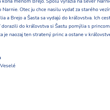
 na koňa menom Brejo. Spolu vyrazia na sever Narni
o Narnie. Otec ju chce nasilu vydať za starého vezí
ia a Brejo a Šasta sa vydajú do kráľovstva. Ich ces
 dorazili do kráľovstva si Šastu pomýlia s princo
ta je naozaj ten stratený princ a ostane v kráľovstv
a
 Veselé