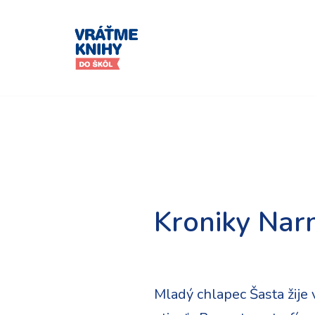
Preskočiť
na
obsah
Kroniky Nar
Mladý chlapec Šasta žije v