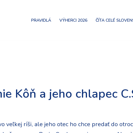
PRAVIDLÁ
VÝHERCI 2026
ČÍTA CELÉ SLOVE
nie Kôň a jeho chlapec C
o veľkej ríši, ale jeho otec ho chce predať do otro