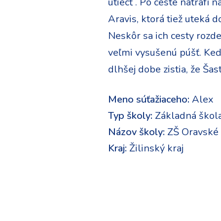
utiecť . Po ceste natrafí
Aravis, ktorá tiež uteká d
Neskôr sa ich cesty rozdel
veľmi vysušenú púšť. Keď
dlhšej dobe zistia, že Šas
Meno súťažiaceho:
Alex
Typ školy:
Základná škol
Názov školy:
ZŠ Oravské
Kraj:
Žilinský kraj