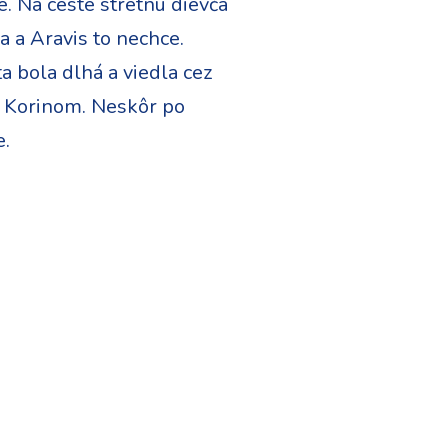
e. Na ceste stretnú dievča
ra a Aravis to nechce.
ta bola dlhá a viedla cez
m Korinom. Neskôr po
e.