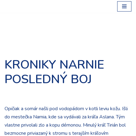
Preskočiť
na
obsah
KRONIKY NARNIE
POSLEDNÝ BOJ
Opičiak a somár našli pod vodopádom v kotli leviu kožu. Išli
do mestečka Narnia, kde sa vydávali za kráľa Aslana. Tým
vlastne privolali zlo a kopu démonou. Minulý kráľ Tirián bol
bezmocne priviazaný k stromu s terajším kráľovím