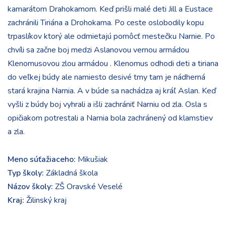
kamarátom Drahokamom. Keď prišli malé deti Jill a Eustace
zachránili Tiriána a Drohokama. Po ceste oslobodily kopu
trpaslíkov ktorý ale odmietajú pomôcť mestečku Narnie. Po
chvíli sa začne boj medzi Aslanovou vernou armádou
Klenomusovou zlou armádou . Klenomus odhodi deti a tiriana
do veľkej búdy ale namiesto desivé tmy tam je nádherná
stará krajina Narnia. A v búde sa nachádza aj kráľ Aslan. Keď
vyšli z búdy boj vyhrali a išli zachrániť Narniu od zla. Osla s
opičiakom potrestali a Narnia bola zachránený od klamstiev
a zla.
Meno súťažiaceho:
Mikušiak
Typ školy:
Základná škola
Názov školy:
ZŠ Oravské Veselé
Kraj:
Žilinský kraj