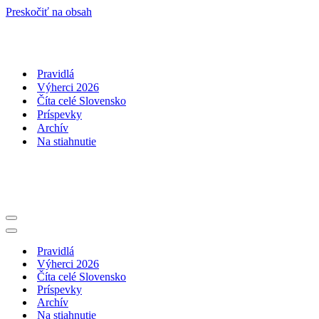
Preskočiť na obsah
Pravidlá
Výherci 2026
Číta celé Slovensko
Príspevky
Archív
Na stiahnutie
Menu
navigácie
Menu
navigácie
Pravidlá
Výherci 2026
Číta celé Slovensko
Príspevky
Archív
Na stiahnutie