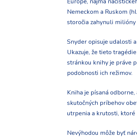
Európe, najmä nacistické
Nemeckom a Ruskom (hlavn
storočia zahynuli milióny 
Snyder opisuje udalosti a
Ukazuje, že tieto tragédi
stránkou knihy je práve p
podobnosti ich režimov.
Kniha je písaná odborne,
skutočných príbehov obetí
utrpenia a krutosti, ktoré 
Nevýhodou môže byť náročn