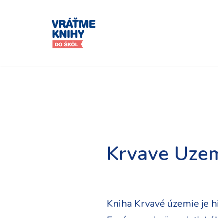
Preskočiť
na
obsah
Krvave Uze
Kniha Krvavé územie je hi