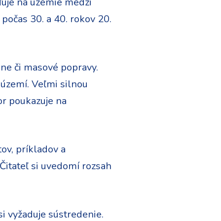
ďuje na územie medzi
počas 30. a 40. rokov 20.
ine či masové popravy.
 území. Veľmi silnou
tor poukazuje na
ov, príkladov a
 Čitateľ si uvedomí rozsah
si vyžaduje sústredenie.