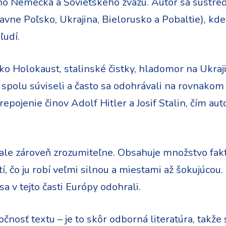
ho Nemecka a Sovietskeho zväzu. Autor sa sústre
e Poľsko, Ukrajina, Bielorusko a Pobaltie), kde 
ľudí.
ko Holokaust, stalinské čistky, hladomor na Ukraj
e spolu súviseli a často sa odohrávali na rovnakom
repojenie činov Adolf Hitler a Josif Stalin, čím au
 ale zároveň zrozumiteľne. Obsahuje množstvo fakt
, čo ju robí veľmi silnou a miestami až šokujúcou.
sa v tejto časti Európy odohrali.
osť textu – je to skôr odborná literatúra, takže 