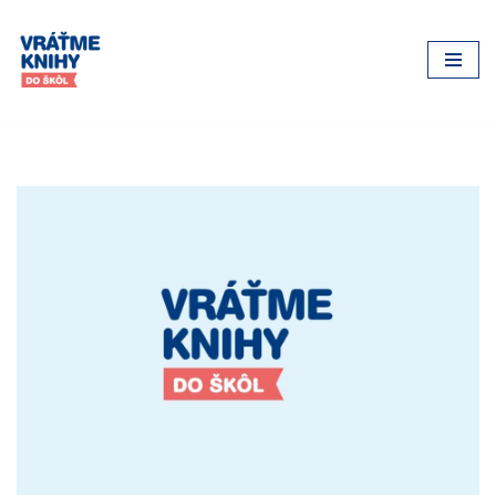
Preskočiť
na
obsah