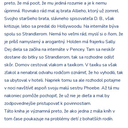
preto, že má pocit, že mu jediná rozumie a je k nemu
úprimná. Rovnako rád mal aj brata Allieho, ktorý už zomrel.
Svojho staršieho brata, slávneho spisovateľa D. B., však
kritizuje, lebo sa predal do Hollywoodu. Na internáte býva
spolu so Strandlerom. Nemá ho veľmi rád, myslí si o ňom, že
je príliš namyslený a arogantný. Holden má frajerku Sally.
Dej diela sa začína na internáte v Pencey. Tam sa neskôr
dostane do bitky so Strandlerom, tak sa rozhodne odísť
skôr. Domov cestoval vlakom a taxíkom. V taxíku sa však
zľakol a nenabral odvahu rodičom oznámiť, že ho vyhodili, tak
sa ubytoval v hoteli. Napriek tomu sa ale rozhodol potajme
v noci navštíviť aspoň svoju malú sestru Phoebe. Až tá mu
nakoniec pomôže pochopiť, že už nie je dieťa a mal by
zodpovednejšie pristupovať k povinnostiam.
Táto kniha je významná preto, že ako jedna z mála kníh v
tom čase poukazuje na problémy detí z bohatších rodín.