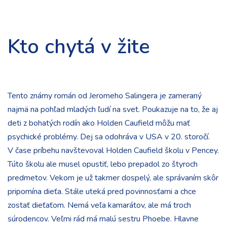
Kto chytá v žite
Tento známy román od Jeromeho Salingera je zameraný
najmä na pohľad mladých ľudí na svet. Poukazuje na to, že aj
deti z bohatých rodín ako Holden Caufield môžu mať
psychické problémy. Dej sa odohráva v USA v 20. storočí.
V čase príbehu navštevoval Holden Caufield školu v Pencey.
Túto školu ale musel opustiť, lebo prepadol zo štyroch
predmetov. Vekom je už takmer dospelý, ale správaním skôr
pripomína dieťa. Stále uteká pred povinnosťami a chce
zostať dieťaťom. Nemá veľa kamarátov, ale má troch
súrodencov. Veľmi rád má malú sestru Phoebe. Hlavne