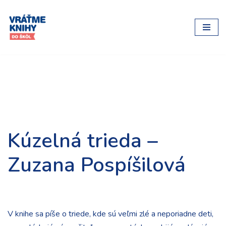
Preskočiť
na
obsah
Kúzelná trieda –
Zuzana Pospíšilová
V knihe sa píše o triede, kde sú veľmi zlé a neporiadne deti,