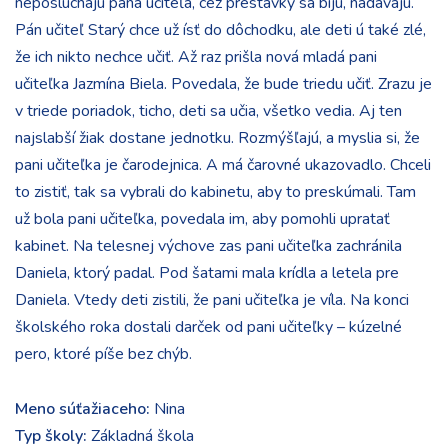
neposlúchajú pána učiteľa, cez prestávky sa bijú, nadávajú.
Pán učiteľ Starý chce už ísť do dôchodku, ale deti ú také zlé,
že ich nikto nechce učiť. Až raz prišla nová mladá pani
učiteľka Jazmína Biela. Povedala, že bude triedu učiť. Zrazu je
v triede poriadok, ticho, deti sa učia, všetko vedia. Aj ten
najslabší žiak dostane jednotku. Rozmýšľajú, a myslia si, že
pani učiteľka je čarodejnica. A má čarovné ukazovadlo. Chceli
to zistiť, tak sa vybrali do kabinetu, aby to preskúmali. Tam
už bola pani učiteľka, povedala im, aby pomohli upratať
kabinet. Na telesnej výchove zas pani učiteľka zachránila
Daniela, ktorý padal. Pod šatami mala krídla a letela pre
Daniela. Vtedy deti zistili, že pani učiteľka je víla. Na konci
školského roka dostali darček od pani učiteľky – kúzelné
pero, ktoré píše bez chýb.
Meno súťažiaceho:
Nina
Typ školy:
Základná škola