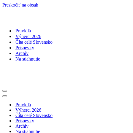
Preskočiť na obsah
Pravidlá
Výherci 2026
Číta celé Slovensko
Príspevky
Archív
Na stiahnutie
Menu
navigácie
Menu
navigácie
Pravidlá
Výherci 2026
Číta celé Slovensko
Príspevky
Archív
Na stiahnutie