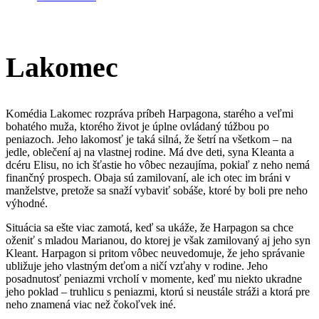
Lakomec
Komédia Lakomec rozpráva príbeh Harpagona, starého a veľmi
bohatého muža, ktorého život je úplne ovládaný túžbou po
peniazoch. Jeho lakomosť je taká silná, že šetrí na všetkom – na
jedle, oblečení aj na vlastnej rodine. Má dve deti, syna Kleanta a
dcéru Elisu, no ich šťastie ho vôbec nezaujíma, pokiaľ z neho nemá
finančný prospech. Obaja sú zamilovaní, ale ich otec im bráni v
manželstve, pretože sa snaží vybaviť sobáše, ktoré by boli pre neho
výhodné.
Situácia sa ešte viac zamotá, keď sa ukáže, že Harpagon sa chce
oženiť s mladou Marianou, do ktorej je však zamilovaný aj jeho syn
Kleant. Harpagon si pritom vôbec neuvedomuje, že jeho správanie
ubližuje jeho vlastným deťom a ničí vzťahy v rodine. Jeho
posadnutosť peniazmi vrcholí v momente, keď mu niekto ukradne
jeho poklad – truhlicu s peniazmi, ktorú si neustále stráži a ktorá pre
neho znamená viac než čokoľvek iné.