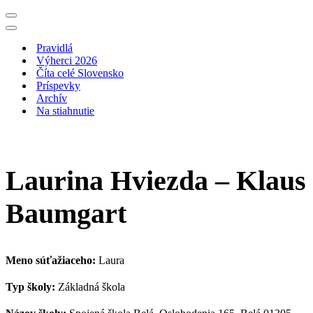
Menu
navigácie
Menu
navigácie
Pravidlá
Výherci 2026
Číta celé Slovensko
Príspevky
Archív
Na stiahnutie
Laurina Hviezda – Klaus
Baumgart
Meno súťažiaceho:
Laura
Typ školy:
Základná škola