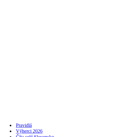
Pravidlá
Výherci 2026
Číta celé Slovensko