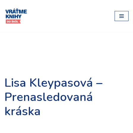
Preskočiť
na
obsah
Lisa Kleypasová –
Prenasledovaná
kráska