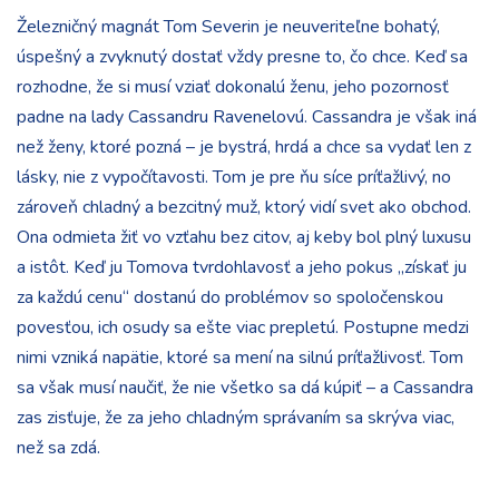
Železničný magnát Tom Severin je neuveriteľne bohatý,
úspešný a zvyknutý dostať vždy presne to, čo chce. Keď sa
rozhodne, že si musí vziať dokonalú ženu, jeho pozornosť
padne na lady Cassandru Ravenelovú. Cassandra je však iná
než ženy, ktoré pozná – je bystrá, hrdá a chce sa vydať len z
lásky, nie z vypočítavosti. Tom je pre ňu síce príťažlivý, no
zároveň chladný a bezcitný muž, ktorý vidí svet ako obchod.
Ona odmieta žiť vo vzťahu bez citov, aj keby bol plný luxusu
a istôt. Keď ju Tomova tvrdohlavosť a jeho pokus „získať ju
za každú cenu“ dostanú do problémov so spoločenskou
povesťou, ich osudy sa ešte viac prepletú. Postupne medzi
nimi vzniká napätie, ktoré sa mení na silnú príťažlivosť. Tom
sa však musí naučiť, že nie všetko sa dá kúpiť – a Cassandra
zas zisťuje, že za jeho chladným správaním sa skrýva viac,
než sa zdá.