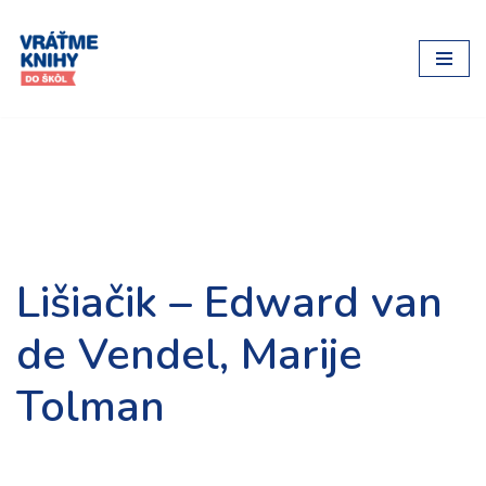
Preskočiť
na
obsah
Lišiačik – Edward van
de Vendel, Marije
Tolman