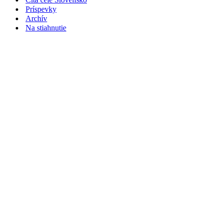
Príspevky
Archív
Na stiahnutie