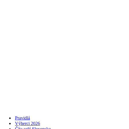
Pravidlá
Výherci 2026
Číta celé Slovensko