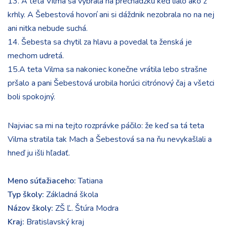
13. A teta Vilma sa vybrala na prechádzku keď lialo ako z
krhly. A Šebestová hovorí ani si dáždnik nezobrala no na nej
ani nitka nebude suchá.
14. Šebesta sa chytil za hlavu a povedal ta ženská je
mechom udretá.
15.A teta Vilma sa nakoniec konečne vrátila lebo strašne
pršalo a pani Šebestová urobila horúci citrónový čaj a všetci
boli spokojný.
Najviac sa mi na tejto rozprávke páčilo: že keď sa tá teta
Vilma stratila tak Mach a Šebestová sa na ňu nevykašlali a
hneď ju išli hľadať.
Meno súťažiaceho:
Tatiana
Typ školy:
Základná škola
Názov školy:
ZŠ Ľ. Štúra Modra
Kraj:
Bratislavský kraj