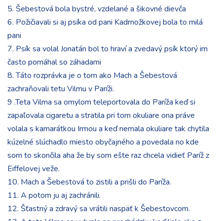
5. Šebestová bola bystré, vzdelané a šikovné dievča
6. Požičiavali si aj psíka od pani Kadrnožkovej bola to milá
pani
7. Psík sa volal Jonatán bol to hraví a zvedavý psík ktorý im
často pomáhal so záhadami
8. Táto rozprávka je o tom ako Mach a Šebestová
zachraňovali tetu Vilmu v Paríži.
9 .Teta Vilma sa omylom teleportovala do Paríža keď si
zapaľovala cigaretu a stratila pri tom okuliare ona práve
volala s kamarátkou Irmou a keď nemala okuliare tak chytila
kúzelné slúchadlo miesto obyčajného a povedala no kde
som to skončila aha že by som ešte raz chcela vidieť Paríž z
Eiffelovej veže.
10. Mach a Šebestová to zistili a prišli do Paríža.
11. A potom ju aj zachránili.
12. Šťastný a zdravý sa vrátili naspäť k Šebestovcom.