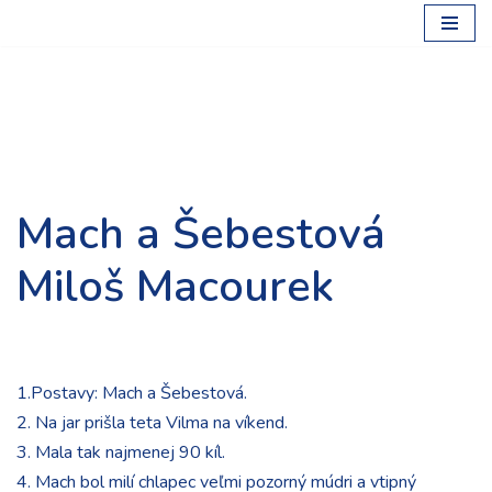
Preskočiť
na
obsah
Mach a Šebestová
Miloš Macourek
1.Postavy: Mach a Šebestová.
2. Na jar prišla teta Vilma na víkend.
3. Mala tak najmenej 90 kíl.
4. Mach bol milí chlapec veľmi pozorný múdri a vtipný