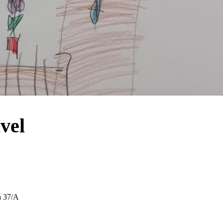
vel
á 37/A