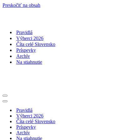
Preskočiť na obsah
Pravidlá
Výherci 2026
Číta celé Slovensko
Príspevky
Archív
Na stiahnutie
Menu
navigácie
Menu
navigácie
Pravidlá
Výherci 2026
Číta celé Slovensko
Príspevky
Archív
Na stiahnutie