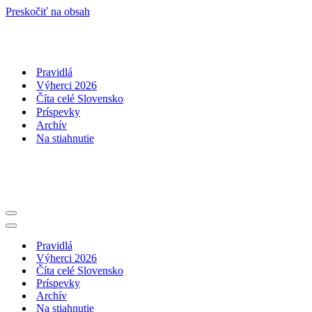
Preskočiť na obsah
Pravidlá
Výherci 2026
Číta celé Slovensko
Príspevky
Archív
Na stiahnutie
Menu
navigácie
Menu
navigácie
Pravidlá
Výherci 2026
Číta celé Slovensko
Príspevky
Archív
Na stiahnutie