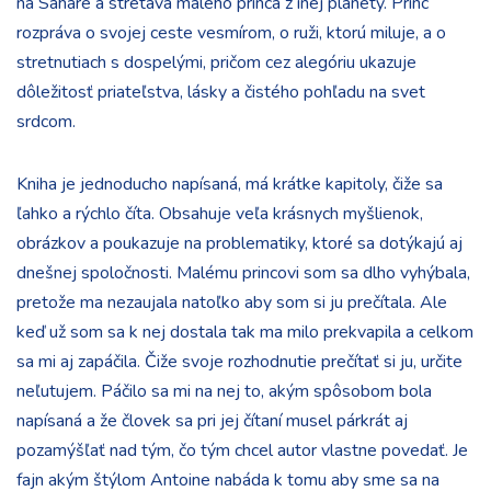
na Sahare a stretáva malého princa z inej planéty. Princ
rozpráva o svojej ceste vesmírom, o ruži, ktorú miluje, a o
stretnutiach s dospelými, pričom cez alegóriu ukazuje
dôležitosť priateľstva, lásky a čistého pohľadu na svet
srdcom.
Kniha je jednoducho napísaná, má krátke kapitoly, čiže sa
ľahko a rýchlo číta. Obsahuje veľa krásnych myšlienok,
obrázkov a poukazuje na problematiky, ktoré sa dotýkajú aj
dnešnej spoločnosti. Malému princovi som sa dlho vyhýbala,
pretože ma nezaujala natoľko aby som si ju prečítala. Ale
keď už som sa k nej dostala tak ma milo prekvapila a celkom
sa mi aj zapáčila. Čiže svoje rozhodnutie prečítať si ju, určite
neľutujem. Páčilo sa mi na nej to, akým spôsobom bola
napísaná a že človek sa pri jej čítaní musel párkrát aj
pozamýšľať nad tým, čo tým chcel autor vlastne povedať. Je
fajn akým štýlom Antoine nabáda k tomu aby sme sa na