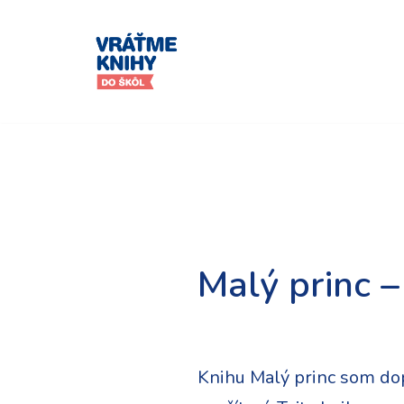
Preskočiť
na
obsah
Malý princ 
Knihu Malý princ som dop