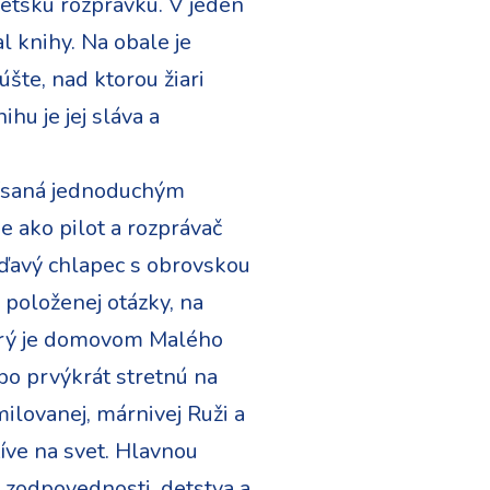
detskú rozprávku. V jeden
l knihy. Na obale je
šte, nad ktorou žiari
hu je jej sláva a
napísaná jednoduchým
e ako pilot a rozprávač
onďavý chlapec s obrovskou
 položenej otázky, na
torý je domovom Malého
 po prvýkrát stretnú na
milovanej, márnivej Ruži a
tíve na svet. Hlavnou
a, zodpovednosti, detstva a