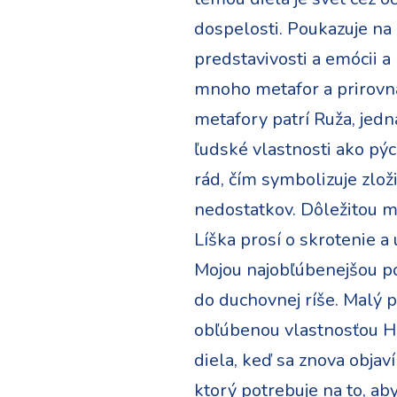
dospelosti. Poukazuje na
predstavivosti a emócii 
mnoho metafor a prirovna
metafory patrí Ruža, jedn
ľudské vlastnosti ako pýc
rád, čím symbolizuje zlož
nedostatkov. Dôležitou me
Líška prosí o skrotenie a
Mojou najobľúbenejšou pos
do duchovnej ríše. Malý p
obľúbenou vlastnosťou Ha
diela, keď sa znova objav
ktorý potrebuje na to, aby