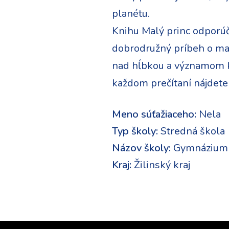
planétu.
Knihu Malý princ odporúča
dobrodružný príbeh o mal
nad hĺbkou a významom kn
každom prečítaní nájdete
Meno súťažiaceho:
Nela
Typ školy:
Stredná škola
Názov školy:
Gymnázium b
Kraj:
Žilinský kraj