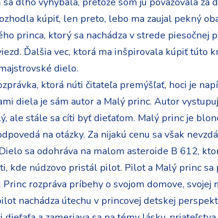
m sa dlho vyhýbala, pretože som ju považovala za 
zhodla kúpiť, len preto, lebo ma zaujal pekný oba
ého princa, ktorý sa nachádza v strede piesočnej pú
ezd. Ďalšia vec, ktorá ma inšpirovala kúpiť túto kni
majstrovské dielo.
 rozprávka, ktorá núti čitateľa premýšľať, hoci je 
i diela je sám autor a Malý princ. Autor vystupuj
ý, ale stále sa cíti byť dieťaťom. Malý princ je bl
odpovedá na otázky. Za nijakú cenu sa však nevzdá
 Dielo sa odohráva na malom asteroide B 612, k
i, kde núdzovo pristál pilot. Pilot a Malý princ sa
i. Princ rozpráva príbehy o svojom domove, svojej 
o pilot nachádza útechu v princovej detskej perspek
i dieťaťa a zameriava sa na témy lásky, priateľstv