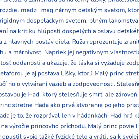
 rozdiel medzi imaginárnym detským svetom, ktorý
a rigidným dospeláckym svetom, plným lakomstva 
ní na kritiku hlúposti dospelých a oslavu detské
a z hlavných postáv diela. Ruža reprezentuje zranit
hu a márnivosť. Napriek jej negatívnym vlastnosti
itosť oddanosti a ukazuje, že láska si vyžaduje z
taforou je aj postava Líšky, ktorú Malý princ str
 učí ho o vytváraní väzieb a zodpovednosti. Stelesň
tavou je Had, ktorý stelesňuje smrť, ale zároveň 
rinc stretne Hada ako prvé stvorenie po jeho pris
da je to, že rozprával len v hádankách. Had hrá k
í na výročie princovho príchodu. Malý princ povie 
 opustil svoje ťažké fyzické telo a vrátil sa k svoj