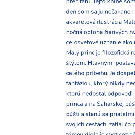
prečítaní. Tejto knihe so
deň som sa ju nečakane ro
akvarelová ilustrácia Mal
nočná obloha žiarivých hvi
celosvetové uznanie ako 
Malý princ je filozofická
štýlom. Hlavnými postavam
celého príbehu. Je dospel
fantáziou, ktorý nikdy ne
ktorú nedostal odpoveď.
princa a na Saharskej púšt
púšti a stanú sa priateľm
svojich cestách, zatiaľ č
témou diela je svet cez oč