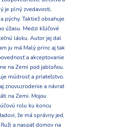
 je plný zvedavosti,
a pýchy. Taktiež obsahuje
ho úžasu. Medzi kľúčové
eľnú lásku. Autor jej dal
am ju má Malý princ aj tak
odpovednosť a akceptovanie
etne na Zemi pod jabloňou.
uje múdrosť a priateľstvo.
aj znovuzrodenie a návrat
táti na Zemi. Mojou
ľúčovú rolu ku koncu
Hadovi, že má správny jed,
ej Ruži a naspäť domov na