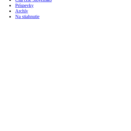
Príspevky
Archív
Na stiahnutie