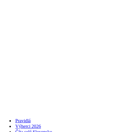
Pravidlá
Výherci 2026
Číta celé Slovensko