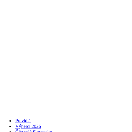
Pravidlá
Výherci 2026
Číta celé Slovensko