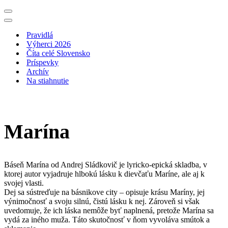
Menu
navigácie
Menu
navigácie
Pravidlá
Výherci 2026
Číta celé Slovensko
Príspevky
Archív
Na stiahnutie
Marína
Báseň Marína od Andrej Sládkovič je lyricko-epická skladba, v
ktorej autor vyjadruje hlbokú lásku k dievčaťu Maríne, ale aj k
svojej vlasti.
Dej sa sústreďuje na básnikove city – opisuje krásu Maríny, jej
výnimočnosť a svoju silnú, čistú lásku k nej. Zároveň si však
uvedomuje, že ich láska nemôže byť naplnená, pretože Marína sa
vydá za iného muža. Táto skutočnosť v ňom vyvoláva smútok a