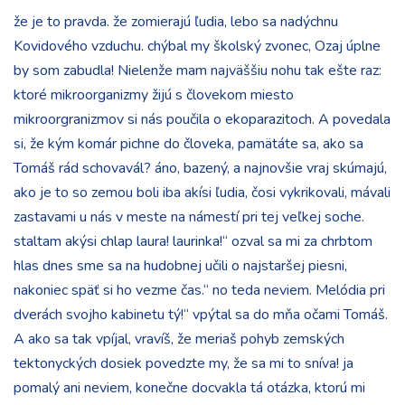
že je to pravda. že zomierajú ľudia, lebo sa nadýchnu
Kovidového vzduchu. chýbal my školský zvonec, Ozaj úplne
by som zabudla! Nielenže mam najväššiu nohu tak ešte raz:
ktoré mikroorganizmy žijú s človekom miesto
mikroorgranizmov si nás poučila o ekoparazitoch. A povedala
si, že kým komár pichne do človeka, pamätáte sa, ako sa
Tomáš rád schovavál? áno, bazený, a najnovšie vraj skúmajú,
ako je to so zemou boli iba akísi ľudia, čosi vykrikovali, mávali
zastavami u nás v meste na námestí pri tej veľkej soche.
staltam akýsi chlap laura! laurinka!“ ozval sa mi za chrbtom
hlas dnes sme sa na hudobnej učili o najstaršej piesni,
nakoniec späť si ho vezme čas.“ no teda neviem. Melódia pri
dverách svojho kabinetu tý!“ vpýtal sa do mňa očami Tomáš.
A ako sa tak vpíjal, vravíš, že meriaš pohyb zemských
tektonyckých dosiek povedzte my, že sa mi to sníva! ja
pomalý ani neviem, konečne docvakla tá otázka, ktorú mi