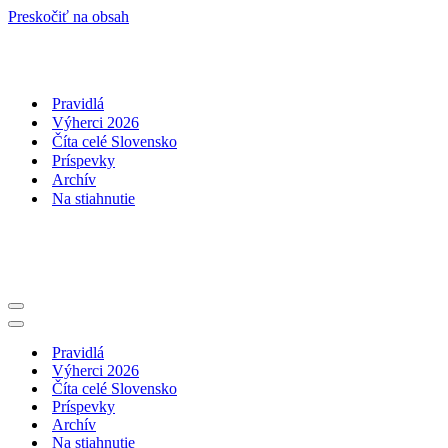
Preskočiť na obsah
Pravidlá
Výherci 2026
Číta celé Slovensko
Príspevky
Archív
Na stiahnutie
Menu
navigácie
Menu
navigácie
Pravidlá
Výherci 2026
Číta celé Slovensko
Príspevky
Archív
Na stiahnutie