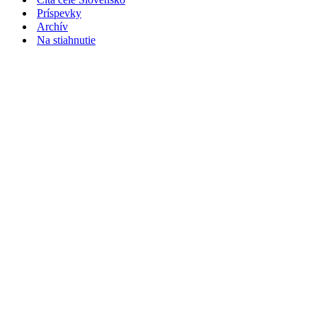
Príspevky
Archív
Na stiahnutie