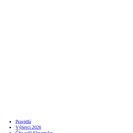
Pravidlá
Výherci 2026
Číta celé Slovensko