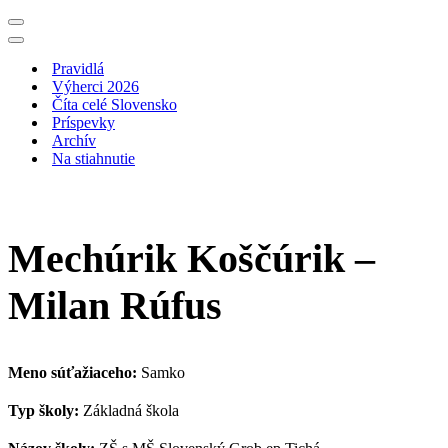
Menu
navigácie
Menu
navigácie
Pravidlá
Výherci 2026
Číta celé Slovensko
Príspevky
Archív
Na stiahnutie
Mechúrik Koščúrik –
Milan Rúfus
Meno súťažiaceho:
Samko
Typ školy:
Základná škola