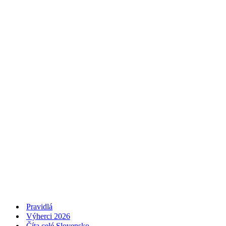
Pravidlá
Výherci 2026
Číta celé Slovensko