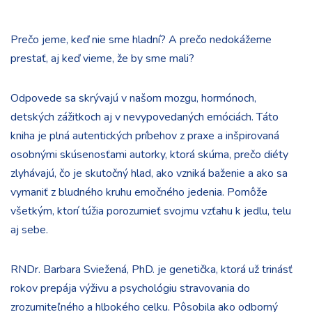
Prečo jeme, keď nie sme hladní? A prečo nedokážeme
prestať, aj keď vieme, že by sme mali?
Odpovede sa skrývajú v našom mozgu, hormónoch,
detských zážitkoch aj v nevypovedaných emóciách. Táto
kniha je plná autentických príbehov z praxe a inšpirovaná
osobnými skúsenosťami autorky, ktorá skúma, prečo diéty
zlyhávajú, čo je skutočný hlad, ako vzniká baženie a ako sa
vymaniť z bludného kruhu emočného jedenia. Pomôže
všetkým, ktorí túžia porozumieť svojmu vzťahu k jedlu, telu
aj sebe.
RNDr. Barbara Sviežená, PhD. je genetička, ktorá už trinásť
rokov prepája výživu a psychológiu stravovania do
zrozumiteľného a hlbokého celku. Pôsobila ako odborný