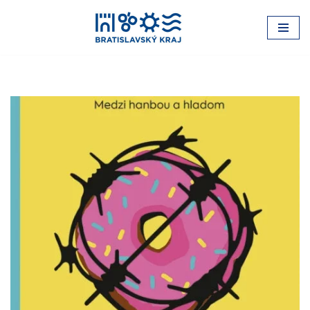
Preskočiť
na
obsah