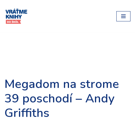
Preskočiť
na
obsah
Megadom na strome
39 poschodí – Andy
Griffiths