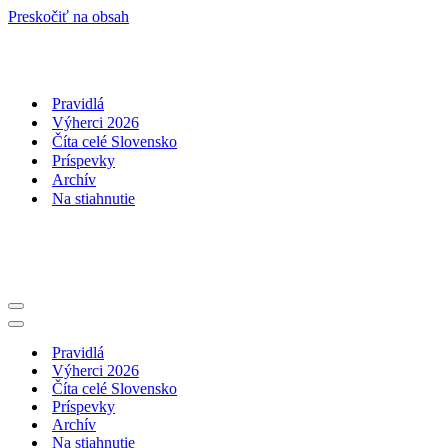
Preskočiť na obsah
Pravidlá
Výherci 2026
Číta celé Slovensko
Príspevky
Archív
Na stiahnutie
Menu
navigácie
Menu
navigácie
Pravidlá
Výherci 2026
Číta celé Slovensko
Príspevky
Archív
Na stiahnutie