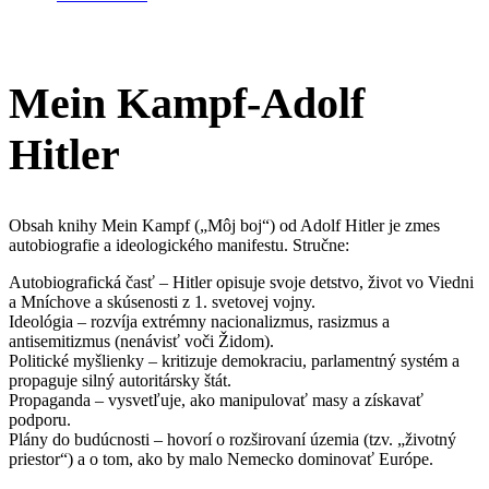
Mein Kampf-Adolf
Hitler
Obsah knihy Mein Kampf („Môj boj“) od Adolf Hitler je zmes
autobiografie a ideologického manifestu. Stručne:
Autobiografická časť – Hitler opisuje svoje detstvo, život vo Viedni
a Mníchove a skúsenosti z 1. svetovej vojny.
Ideológia – rozvíja extrémny nacionalizmus, rasizmus a
antisemitizmus (nenávisť voči Židom).
Politické myšlienky – kritizuje demokraciu, parlamentný systém a
propaguje silný autoritársky štát.
Propaganda – vysvetľuje, ako manipulovať masy a získavať
podporu.
Plány do budúcnosti – hovorí o rozširovaní územia (tzv. „životný
priestor“) a o tom, ako by malo Nemecko dominovať Európe.