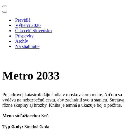
Menu
navigácie
Menu
navigácie
Pravidlá
Výherci 2026
Číta celé Slovensko
Príspevky
Archív
Na stiahnutie
Metro 2033
Po jadrovej katastrofe žijú ľudia v moskovskom metre. Arťom sa
vydáva na nebezpečnú cestu, aby zachránil svoju stanicu. Stretáva
rôzne skupiny aj hrozby. Kniha je temná a ukazuje boj o prežitie.
Meno súťažiaceho:
Soňa
Typ školy:
Stredná škola