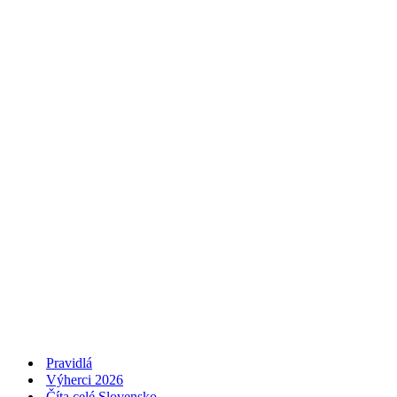
Pravidlá
Výherci 2026
Číta celé Slovensko