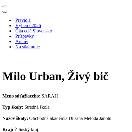
Menu
navigácie
Menu
navigácie
Pravidlá
Výherci 2026
Číta celé Slovensko
Príspevky
Archív
Na stiahnutie
Milo Urban, Živý bič
Meno súťažiaceho:
SARAH
Typ školy:
Stredná škola
Názov školy:
Obchodná akadémia Dušana Metoda Janotu
Kraj:
Žilinský kraj