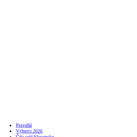
Pravidlá
Výherci 2026
Číta celé Slovensko