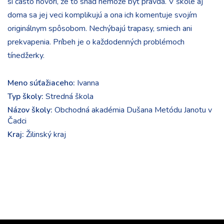
si často hovorí, že to snáď nemôže byť pravda. V škole aj
doma sa jej veci komplikujú a ona ich komentuje svojím
originálnym spôsobom. Nechýbajú trapasy, smiech ani
prekvapenia. Príbeh je o každodenných problémoch
tínedžerky.
Meno súťažiaceho:
Ivanna
Typ školy:
Stredná škola
Názov školy:
Obchodná akadémia Dušana Metódu Janotu v
Čadci
Kraj:
Žilinský kraj