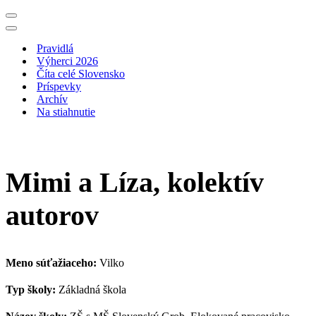
Menu
navigácie
Menu
navigácie
Pravidlá
Výherci 2026
Číta celé Slovensko
Príspevky
Archív
Na stiahnutie
Mimi a Líza, kolektív
autorov
Meno súťažiaceho:
Vilko
Typ školy:
Základná škola