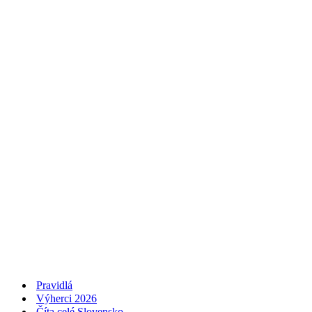
Pravidlá
Výherci 2026
Číta celé Slovensko