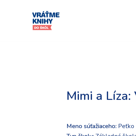
Preskočiť
na
obsah
Mimi a Líza:
Meno súťažiaceho:
Peťko