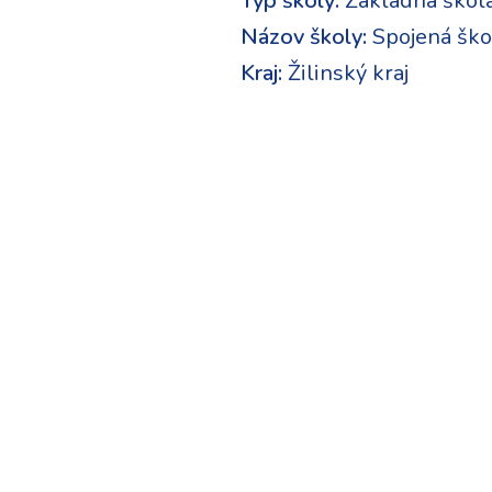
Typ školy:
Základná škol
Názov školy:
Spojená ško
Kraj:
Žilinský kraj