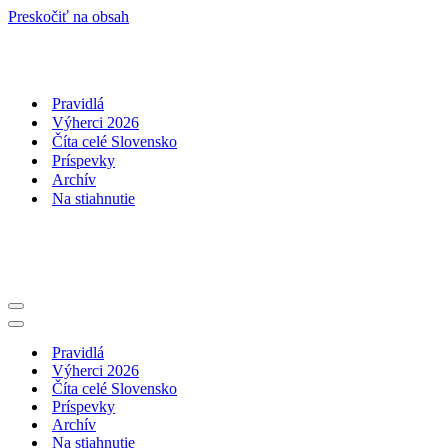
Preskočiť na obsah
Pravidlá
Výherci 2026
Číta celé Slovensko
Príspevky
Archív
Na stiahnutie
Menu
navigácie
Menu
navigácie
Pravidlá
Výherci 2026
Číta celé Slovensko
Príspevky
Archív
Na stiahnutie