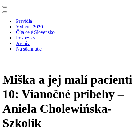
Menu
navigácie
Menu
navigácie
Pravidlá
Výherci 2026
Číta celé Slovensko
Príspevky
Archív
Na stiahnutie
Miška a jej malí pacienti
10: Vianočné príbehy –
Aniela Cholewińska-
Szkolik