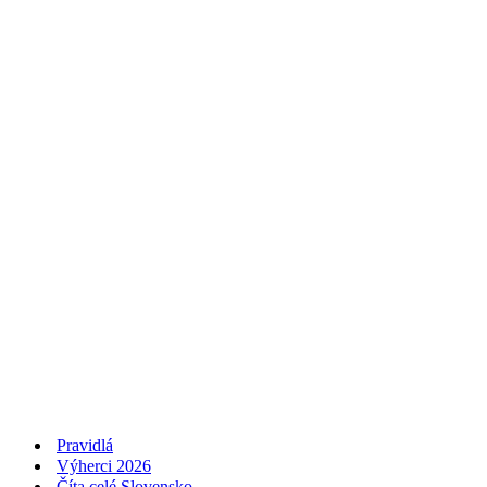
Pravidlá
Výherci 2026
Číta celé Slovensko