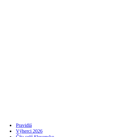
Pravidlá
Výherci 2026
Číta celé Slovensko