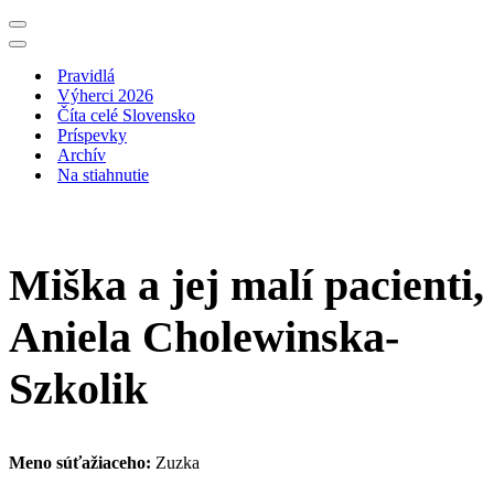
Menu
navigácie
Menu
navigácie
Pravidlá
Výherci 2026
Číta celé Slovensko
Príspevky
Archív
Na stiahnutie
Miška a jej malí pacienti,
Aniela Cholewinska-
Szkolik
Meno súťažiaceho:
Zuzka