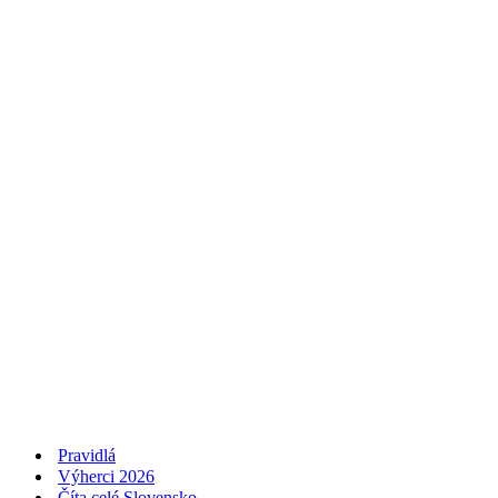
Pravidlá
Výherci 2026
Číta celé Slovensko