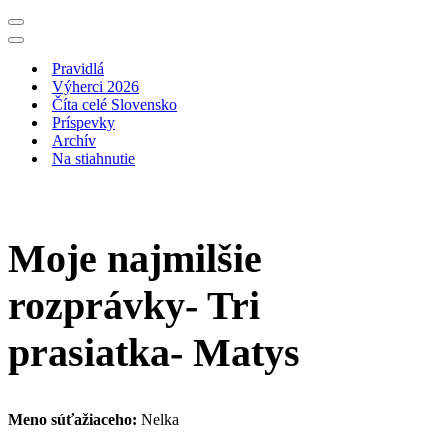
Menu
navigácie
Menu
navigácie
Pravidlá
Výherci 2026
Číta celé Slovensko
Príspevky
Archív
Na stiahnutie
Moje najmilšie
rozprávky- Tri
prasiatka- Matys
Meno súťažiaceho:
Nelka