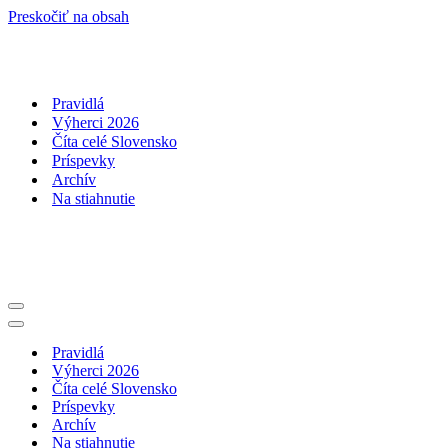
Preskočiť na obsah
Pravidlá
Výherci 2026
Číta celé Slovensko
Príspevky
Archív
Na stiahnutie
Menu
navigácie
Menu
navigácie
Pravidlá
Výherci 2026
Číta celé Slovensko
Príspevky
Archív
Na stiahnutie