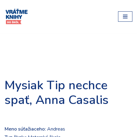
Preskočiť
na
obsah
Mysiak Tip nechce
spať, Anna Casalis
Meno súťažiaceho:
Andreas