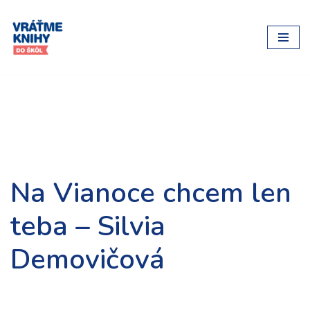
Preskočiť
na
obsah
Na Vianoce chcem len
teba – Silvia
Demovičová