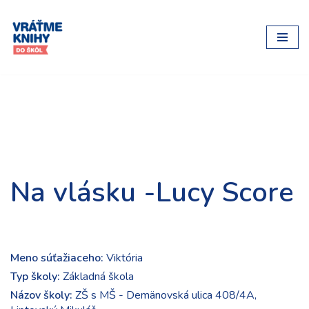
Preskočiť
na
obsah
Na vlásku -Lucy Score
Meno súťažiaceho:
Viktória
Typ školy:
Základná škola
Názov školy:
ZŠ s MŠ - Demänovská ulica 408/4A,