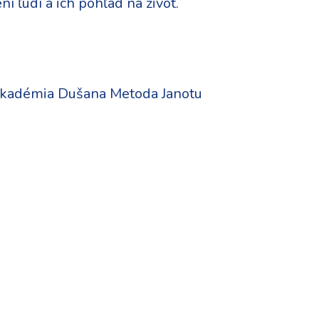
ní ľudí a ich pohľad na život.
kadémia Dušana Metoda Janotu