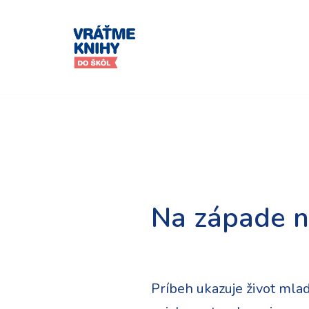
Preskočiť
na
obsah
Na západe n
Príbeh ukazuje život mlad