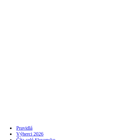
Pravidlá
Výherci 2026
Číta celé Slovensko