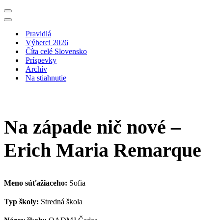
Menu
navigácie
Menu
navigácie
Pravidlá
Výherci 2026
Číta celé Slovensko
Príspevky
Archív
Na stiahnutie
Na západe nič nové –
Erich Maria Remarque
Meno súťažiaceho:
Sofia
Typ školy:
Stredná škola