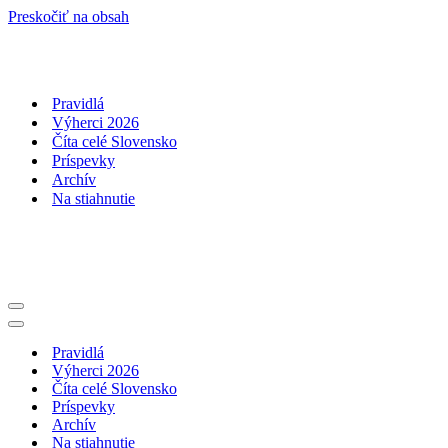
Preskočiť na obsah
Pravidlá
Výherci 2026
Číta celé Slovensko
Príspevky
Archív
Na stiahnutie
Menu
navigácie
Menu
navigácie
Pravidlá
Výherci 2026
Číta celé Slovensko
Príspevky
Archív
Na stiahnutie