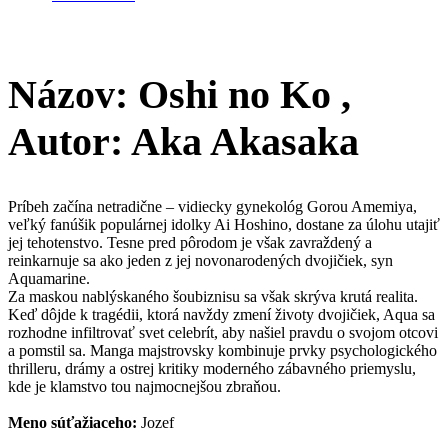
Názov: Oshi no Ko ,​
Autor: Aka Akasaka
​Príbeh začína netradične – vidiecky gynekológ Gorou Amemiya,
veľký fanúšik populárnej idolky Ai Hoshino, dostane za úlohu utajiť
jej tehotenstvo. Tesne pred pôrodom je však zavraždený a
reinkarnuje sa ako jeden z jej novonarodených dvojičiek, syn
Aquamarine.
​Za maskou nablýskaného šoubiznisu sa však skrýva krutá realita.
Keď dôjde k tragédii, ktorá navždy zmení životy dvojičiek, Aqua sa
rozhodne infiltrovať svet celebrít, aby našiel pravdu o svojom otcovi
a pomstil sa. Manga majstrovsky kombinuje prvky psychologického
thrilleru, drámy a ostrej kritiky moderného zábavného priemyslu,
kde je klamstvo tou najmocnejšou zbraňou.
Meno súťažiaceho:
Jozef