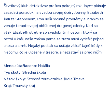
Štvrtkový klub detektívov prežíva pokojný rok. Joyce plánuje
zasadací poriadok na svadbu svojej dcéry Joanny, Elizabeth
žiali za Stephenom, Ron rieši rodinné problémy a Ibrahim sa
venuje terapii svojej obľúbenej drogovej dílerky. Keď sa
však Elizabeth stretne so svadobným hosťom, ktorý sa
ocitol v kaši, naša známa partia sa zrazu musí vyriešiť prípad
únosu a smrti. Nejaký podliak sa usiluje získať tajné kódy k
niečomu, čo je uložené v trezore, a nezastaví sa pred ničím.
Meno súťažiaceho:
Natália
Typ školy:
Stredná škola
Názov školy:
Stredná zdravotnícka škola Trnava
Kraj:
Trnavský kraj