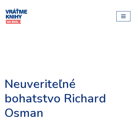
Preskočiť
na
obsah
Neuveriteľné
bohatstvo Richard
Osman