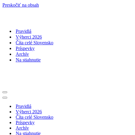
Preskočiť na obsah
Pravidlá
Výherci 2026
Číta celé Slovensko
Príspevky
Archív
Na stiahnutie
Menu
navigácie
Menu
navigácie
Pravidlá
Výherci 2026
Číta celé Slovensko
Príspevky
Archív
Na stiahnutie