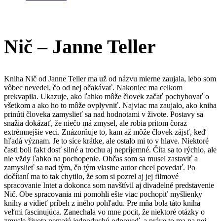
Nič – Janne Teller
Kniha Nič od Janne Teller ma už od názvu mierne zaujala, lebo som
vôbec nevedel, čo od nej očakávať. Nakoniec ma celkom
prekvapila. Ukazuje, ako ľahko môže človek začať pochybovať o
všetkom a ako ho to môže ovplyvniť. Najviac ma zaujalo, ako kniha
prinúti človeka zamyslieť sa nad hodnotami v živote. Postavy sa
snažia dokázať, že niečo má zmysel, ale robia pritom čoraz
extrémnejšie veci. Znázorňuje to, kam až môže človek zájsť, keď
hľadá význam. Je to síce krátke, ale ostalo mi to v hlave. Niektoré
časti boli fakt dosť silné a trochu aj nepríjemné. Číta sa to rýchlo, ale
nie vždy ľahko na pochopenie. Občas som sa musel zastaviť a
zamyslieť sa nad tým, čo tým vlastne autor chcel povedať. Po
dočítaní ma to tak chytilo, že som si pozrel aj jej filmové
spracovanie Intet a dokonca som navštívil aj divadelné predstavenie
Nič. Obe spracovania mi pomohli ešte viac pochopiť myšlienky
knihy a vidieť príbeh z iného pohľadu. Pre mňa bola táto kniha
veľmi fascinujúca. Zanechala vo mne pocit, že niektoré otázky o
zmysle života nemajú jednoduchú odpoveď, a práve to ma na nej