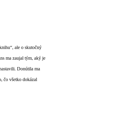
knihu“, ale o skutočný
ns ma zaujal tým, aký je
nastavili. Donútila ma
o, čo všetko dokázal