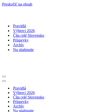
Preskočiť na obsah
Pravidlá
Výherci 2026
Číta celé Slovensko
Príspevky
Archív
Na stiahnutie
Menu
navigácie
Menu
navigácie
Pravidlá
Výherci 2026
Číta celé Slovensko
Príspevky
Archív
Na stiahnutie