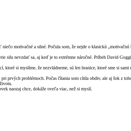
 niečo motivačné a silné. Počula som, že nejde o klasickú „motivačnú 
rie silu nevzdať sa, aj keď je to extrémne náročné. Príbeh David Goggi
í, ktoré si myslíme, že nezvládneme, sú len hranice, ktoré sme si sami 
ri prvých problémoch. Počas čítania som cítila obdiv, ale aj šok z toh
životu.
lovek naozaj chce, dokáže oveľa viac, než si myslí.