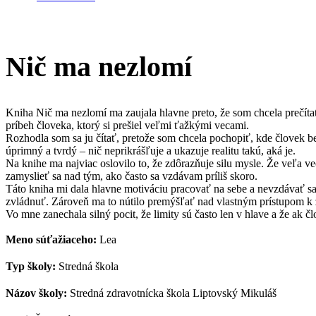
Nič ma nezlomí
Kniha Nič ma nezlomí ma zaujala hlavne preto, že som chcela prečítať
príbeh človeka, ktorý si prešiel veľmi ťažkými vecami.
Rozhodla som sa ju čítať, pretože som chcela pochopiť, kde človek be
úprimný a tvrdý – nič neprikrášľuje a ukazuje realitu takú, aká je.
Na knihe ma najviac oslovilo to, že zdôrazňuje silu mysle. Že veľa vec
zamyslieť sa nad tým, ako často sa vzdávam príliš skoro.
Táto kniha mi dala hlavne motiváciu pracovať na sebe a nevzdávať sa p
zvládnuť. Zároveň ma to nútilo premýšľať nad vlastným prístupom k 
Vo mne zanechala silný pocit, že limity sú často len v hlave a že ak č
Meno súťažiaceho:
Lea
Typ školy:
Stredná škola
Názov školy:
Stredná zdravotnícka škola Liptovský Mikuláš