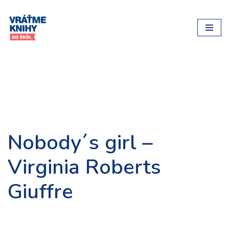
Preskočiť
na
obsah
Nobody´s girl –
Virginia Roberts
Giuffre