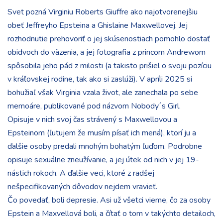
Svet pozná Virginiu Roberts Giuffre ako najotvorenejšiu
obeť Jeffreyho Epsteina a Ghislaine Maxwellovej. Jej
rozhodnutie prehovoriť o jej skúsenostiach pomohlo dostať
obidvoch do väzenia, a jej fotografia z princom Andrewom
spôsobila jeho pád z milosti (a takisto prišiel o svoju pozíciu
v kráľovskej rodine, tak ako si zaslúži). V apríli 2025 si
bohužiaľ však Virginia vzala život, ale zanechala po sebe
memoáre, publikované pod názvom Nobody´s Girl.
Opisuje v nich svoj čas strávený s Maxwellovou a
Epsteinom (ľutujem že musím písať ich mená), ktorí ju a
ďalšie osoby predali mnohým bohatým ľuďom. Podrobne
opisuje sexuálne zneužívanie, a jej útek od nich v jej 19-
nástich rokoch. A ďalšie veci, ktoré z radšej
nešpecifikovaných dôvodov nejdem vravieť.
Čo povedať, boli depresie. Asi už všetci vieme, čo za osoby
Epstein a Maxvellová boli, a čítať o tom v takýchto detailoch,